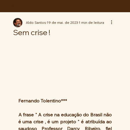
ABC da LUTA
Aldo Santos
19 de mai. de 2023
1 min de leitura
Sem crise !
Fernando Tolentino***
A frase " A crise na educação do Brasil não 
é uma crise , é um projeto " é atribuída ao 
saudoso Professor Darcy Ribeiro, fiel 