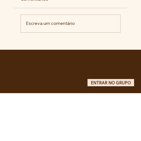
Escreva um comentário
Comunidade da Vila São Pedro se
mobiliza por ampliação de vagas
noturnas e reforma de quadra na EE
Maurício de Castro
Entre no grupo oficial do ABC da Luta no WhatsApp e receba matérias, vídeos, artigos, notas públicas,
campanhas e atualizações do site - Grupo informativo: apenas administradores publicam.
ENTRAR NO GRUPO