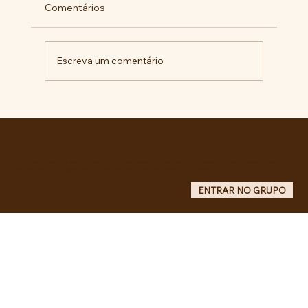
Comentários
Escreva um comentário
RECONHECIMENTO DO GOVERNO
CUBANO...
Entre no grupo oficial do ABC da Luta no WhatsApp e receba matérias, vídeos, artigos, notas públicas,
campanhas e atualizações do site - Grupo informativo: apenas administradores publicam.
ENTRAR NO GRUPO