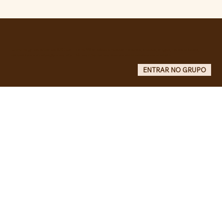
Comunidade da Vila São Pedro se
mobiliza por ampliação de vagas
noturnas e reforma de quadra na EE
Maurício de Castro
Entre no grupo oficial do ABC da Luta no WhatsApp e receba matérias, vídeos, artigos, notas públicas,
campanhas e atualizações do site - Grupo informativo: apenas administradores publicam.
ENTRAR NO GRUPO