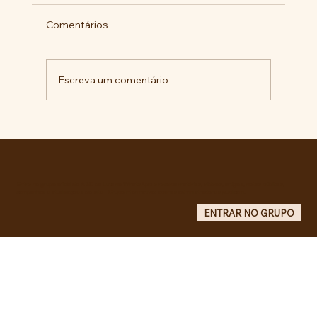
Comentários
Escreva um comentário
Comunidade da Vila São Pedro se
mobiliza por ampliação de vagas
noturnas e reforma de quadra na EE
Maurício de Castro
Entre no grupo oficial do ABC da Luta no WhatsApp e receba matérias, vídeos, artigos, notas públicas,
campanhas e atualizações do site - Grupo informativo: apenas administradores publicam.
ENTRAR NO GRUPO