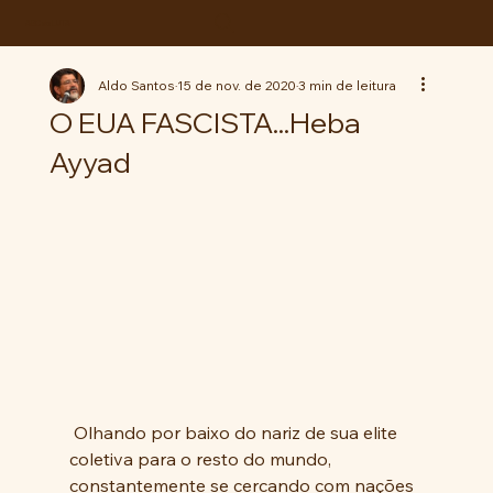
ABC da LUTA
Aldo Santos
15 de nov. de 2020
3 min de leitura
O EUA FASCISTA...Heba
Ayyad
 Olhando por baixo do nariz de sua elite 
coletiva para o resto do mundo, 
constantemente se cercando com nações 