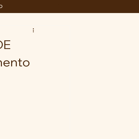
O
DE
mento