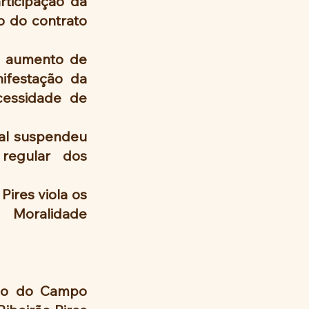
rticipação da 
 do contrato 
 aumento de 
ifestação da 
essidade de 
l suspendeu 
egular dos 
ires viola os 
 Moralidade 
do do Campo 