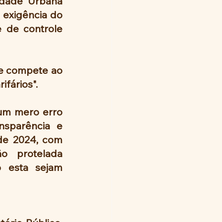
dade Urbana 
exigência do 
 de controle 
ue compete ao 
fários".
um mero erro 
sparência e 
de 2024, com 
o protelada 
 esta sejam 