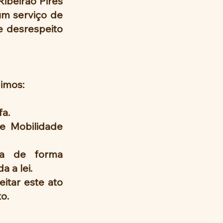
ibeirão Pires 
m serviço de 
 desrespeito 
gimos:
fa.
e Mobilidade 
ta de forma 
 a lei.
itar este ato 
o.