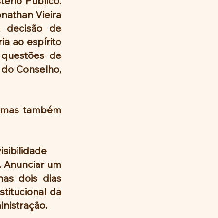
ério Público. 
nathan Vieira 
 decisão de 
a ao espírito 
questões de 
do Conselho, 
, mas também 
isibilidade
. Anunciar um 
s dois dias 
titucional da 
inistração.