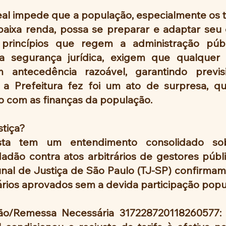
eal impede que a população, especialmente os t
 baixa renda, possa se preparar e adaptar seu 
 princípios que regem a administração públ
a segurança jurídica, exigem que qualquer r
antecedência razoável, garantindo previsib
 a Prefeitura fez foi um ato de surpresa, q
 com as finanças da população.
stiça?
ista tem um entendimento consolidado so
dão contra atos arbitrários de gestores públic
nal de Justiça de São Paulo (TJ-SP) confirmam 
fários aprovados sem a devida participação popu
o/Remessa Necessária 317228720118260577: