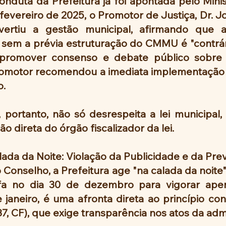
nduta da Prefeitura já foi apontada pelo Minist
vereiro de 2025, o Promotor de Justiça, Dr. Jo
ertiu a gestão municipal, afirmando que a
 sem a prévia estruturação do CMMU é "contrári
a promover consenso e debate público sobre 
romotor recomendou a imediata implementação 
o.
portanto, não só desrespeita a lei municipal
direta do órgão fiscalizador da lei.
ada da Noite: Violação da Publicidade e da Prev
 Conselho, a Prefeitura age "na calada da noite"
fa no dia 30 de dezembro para vigorar apena
janeiro, é uma afronta direta ao princípio cons
 37, CF), que exige transparência nos atos da adm