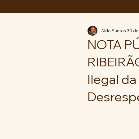
ABC da LUTA
Aldo Santos
30 de
NOTA P
RIBEIRÃ
Ilegal da
Desrespe