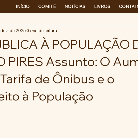
INÍCIO
COMITÊ
NOTÍCIAS
LIVROS
CONTAT
 dez. de 2025
3 min de leitura
ÚBLICA À POPULAÇÃO 
O PIRES Assunto: O Au
 Tarifa de Ônibus e o
ito à População