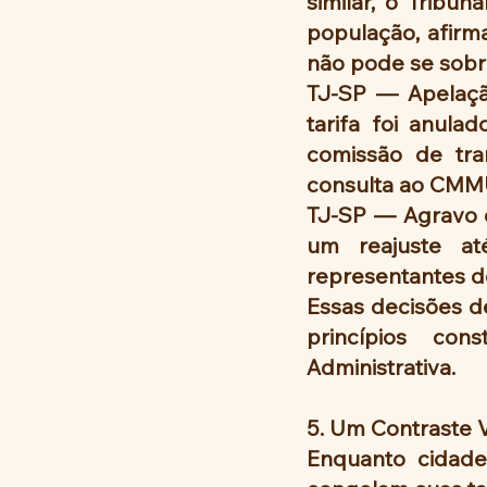
similar, o Tribun
população, afirm
não pode se sobre
TJ-SP — Apelaçã
tarifa foi anulad
comissão de tra
consulta ao CMM
TJ-SP — Agravo 
um reajuste at
representantes do
Essas decisões de
princípios cons
Administrativa.
5. Um Contraste
Enquanto cidade