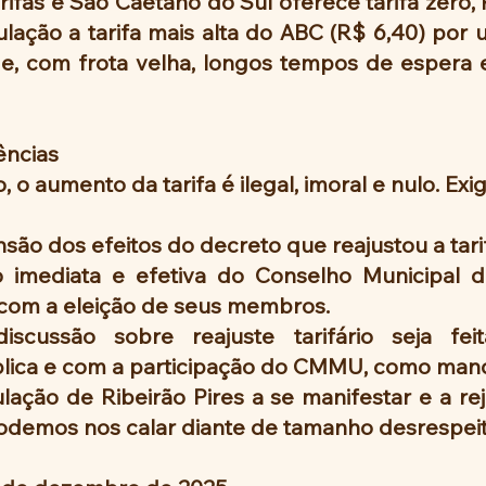
ifas e São Caetano do Sul oferece tarifa zero, R
ação a tarifa mais alta do ABC (R$ 6,40) por u
e, com frota velha, longos tempos de espera e
ências
 o aumento da tarifa é ilegal, imoral e nulo. Exi
são dos efeitos do decreto que reajustou a tari
 imediata e efetiva do Conselho Municipal d
com a eleição de seus membros.
scussão sobre reajuste tarifário seja fei
blica e com a participação do CMMU, como manda
ção de Ribeirão Pires a se manifestar e a reje
podemos nos calar diante de tamanho desrespeit