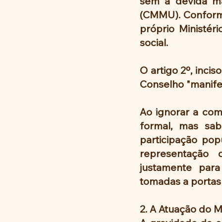
sem a devida ma
(CMMU). Conforme 
próprio Ministér
social.
O artigo 2º, incis
Conselho "manifes
Ao ignorar a co
formal, mas sab
participação pop
representação 
justamente para
tomadas a portas
2. A Atuação do M