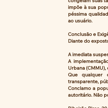
congelam suas tar
impõe à sua popul
péssima qualidad
ao usuário.
Conclusão e Exig
Diante do exposto,
A imediata suspen
A implementação
Urbana (CMMU), 
Que qualquer di
transparente, pú
Conclamo a popula
autoritário. Não 