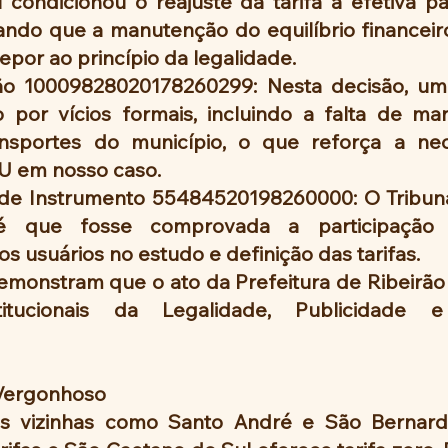
al condicionou o reajuste da tarifa à efetiva pa
ando que a manutenção do equilíbrio financeiro
por ao princípio da legalidade.
o 10009828020178260299: Nesta decisão, um
o por vícios formais, incluindo a falta de man
nsportes do município, o que reforça a nec
U em nosso caso.
de Instrumento 55484520198260000: O Tribuna
é que fosse comprovada a participação r
s usuários no estudo e definição das tarifas.
monstram que o ato da Prefeitura de Ribeirão P
titucionais da Legalidade, Publicidade e
 Vergonhoso
s vizinhas como Santo André e São Bernar