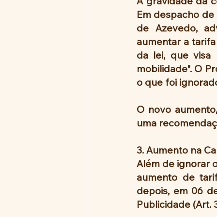
A gravidade da co
Em despacho de fe
de Azevedo, adv
aumentar a tarifa
da lei, que vis
mobilidade". O P
o que foi ignorad
O novo aumento, 
uma recomendação 
3. Aumento na Cal
Além de ignorar o
aumento de tari
depois, em 06 de 
Publicidade (Art.