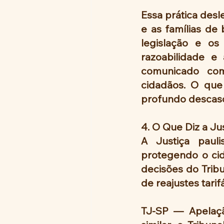
Essa prática desl
e as famílias de
legislação e os
razoabilidade e 
comunicado com 
cidadãos. O que
profundo descaso
4. O Que Diz a Ju
A Justiça paul
protegendo o cida
decisões do Tribu
de reajustes tari
TJ-SP — Apelaçã