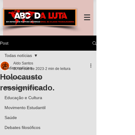
Post
Todas notícias
Aldo Santos
Todas notícias
30 de out. de 2023
2 min de leitura
Holocausto
Conjuntura Política
ressignificado.
Movimento Sindical
Educação e Cultura
Movimento Estudantil
Saúde
Debates filosóficos