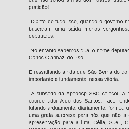
que não soltou a mão dos nossos lutadore
gratidão!
 Diante de tudo isso, quando o governo não tinha como continuar com essas atrocidades, 
buscaram uma saída menos vergonhos
deputados.
 No entanto sabemos qual o nome deputado responsável por isso, seu nome é o deputado 
Carlos Giannazi do Psol.
E ressaltando ainda que São Bernardo do 
importante e fundamental nessa vitória.
 A subsede da Apeoesp SBC colocou a disposição dessa luta toda a estrutura, o nosso 
coordenador Aldo dos Santos,  acolhend
lutando arduamente, diariamente, formou u
uma grata surpresa para nós que não a 
apresentação para a luta, Célia, Sueli, Ci