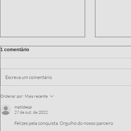
1 comentário
Escreva um comentário
Cursinho Passo à Frente: a
VENHA ES
Ordenar por:
Mais recente
educação de portas abertas
GRATUITA
para a juventude que vai a
ENEM E VE
matildespi
27 de out. de 2022
luta.
Felizes pela conquista. Orgulho do nosso parceiro 