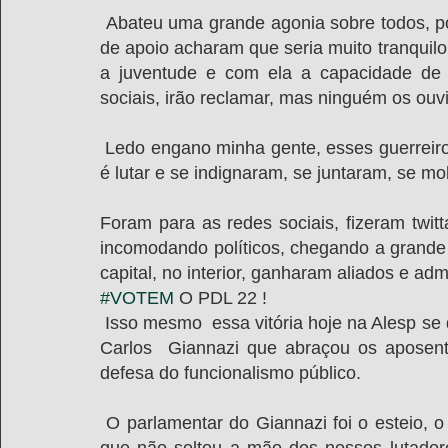
 Abateu uma grande agonia sobre todos, por sua vez, o governo e seus deputados da base 
de apoio acharam que seria muito tranquilo
a juventude e com ela a capacidade de s
sociais, irão reclamar, mas ninguém os ouvi
 Ledo engano minha gente, esses guerreiros mais do que ninguém sempre souberam o que 
é lutar e se indignaram, se juntaram, se mo
Foram para as redes sociais, fizeram twit
incomodando políticos, chegando a grande 
capital, no interior, ganharam aliados e adm
#VOTEM
 O PDL 22 !
 Isso mesmo  essa vitória hoje na Alesp se deve muitíssimo ao PL 22, ao Deputado Estadual 
Carlos  Giannazi que abraçou os aposen
defesa do funcionalismo público.
 O parlamentar do Giannazi foi o esteio, o ponto de referência, a pressão na Alesp, a mão 