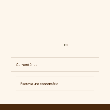
Comentários
Escreva um comentário
Pelo veto integral ao Projeto de Lei nº
4.088/2023, em defesa da política