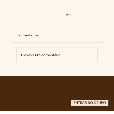
Comentários
Escreva um comentário
Pelo veto integral ao Projeto de Lei nº
4.088/2023, em defesa da política
curricular da Educação Básica
Entre no grupo oficial do ABC da Luta no WhatsApp e receba matérias, vídeos, artigos, notas públicas,
campanhas e atualizações do site - Grupo informativo: apenas administradores publicam.
ENTRAR NO GRUPO