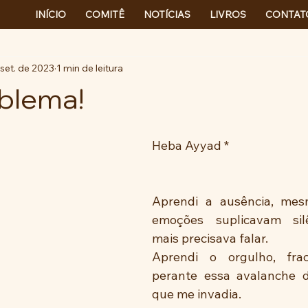
INÍCIO
COMITÊ
NOTÍCIAS
LIVROS
CONTAT
 set. de 2023
1 min de leitura
blema!
Heba Ayyad *
Aprendi a ausência, mes
emoções suplicavam silê
mais precisava falar.
Aprendi o orgulho, fra
perante essa avalanche d
que me invadia.