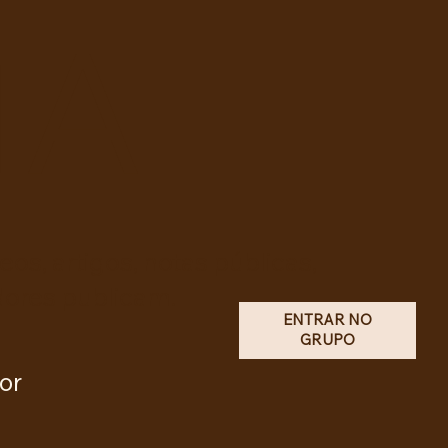
TA
os, artigos, notas públicas,
dores publicam.
ENTRAR NO
GRUPO
or