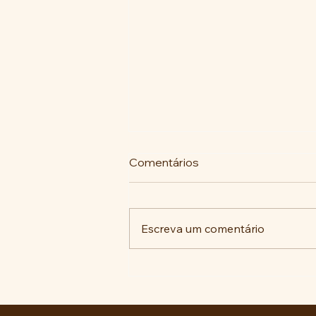
Comentários
Escreva um comentário
COMUNIDADE DA VILA
SÃO PEDRO SE UNE PARA
REIVINDICAR MELHORIAS