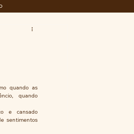
O
mo quando as 
ncio, quando 
co e cansado 
e sentimentos 