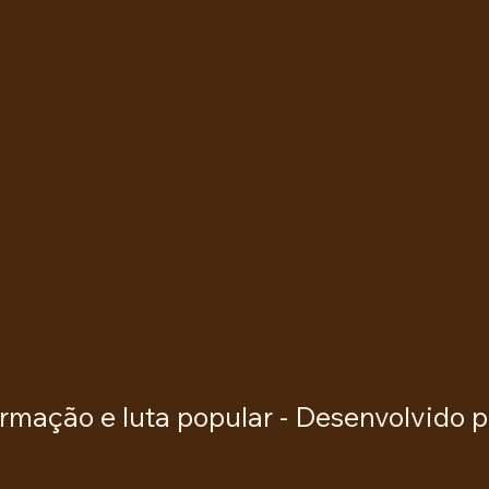
da Educação Básica
da LU
ta no WhatsApp e receba matérias, víde
 Grupo informativo: apenas administra
rmação e luta popular -
Desenvolvido p