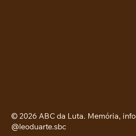
NA EDUCAÇÃO.
ABC 
Entre no grupo oficial do ABC da Lu
campanhas e atualizações do site -
© 2026 ABC da Luta. Memória, info
@leoduarte.sbc