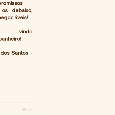
romissos 
s debaixo,   
negociáveis!
m vindo 
anheiro!
dos Santos - 