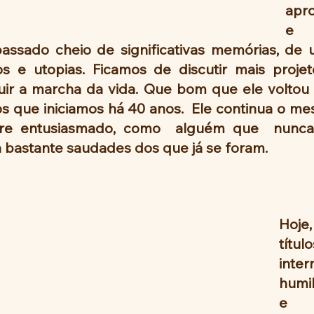
apr
e d
assado cheio de significativas memórias, de
s e utopias. Ficamos de discutir mais projetos
guir a marcha da vida. Que bom que ele voltou 
tos que iniciamos há 40 anos.  Ele continua o me
re entusiasmado, como  alguém que  nunca 
 bastante saudades dos que já se foram. 
Hoje
títul
inte
humi
e