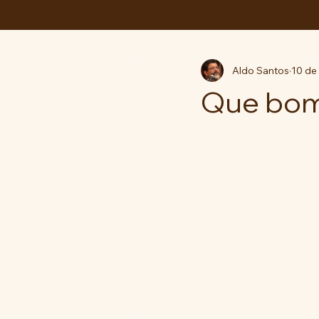
ABC da LUTA
Aldo Santos
10 de
Que bom 