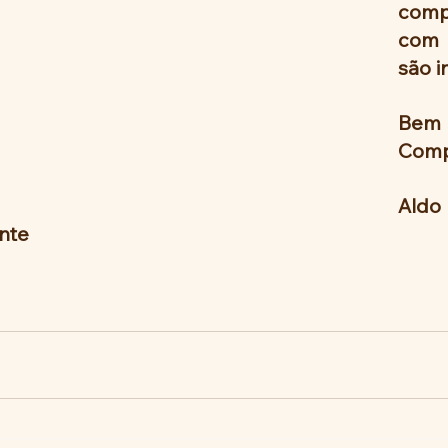
comp
com o
são i
Be
Comp
Aldo 
ante