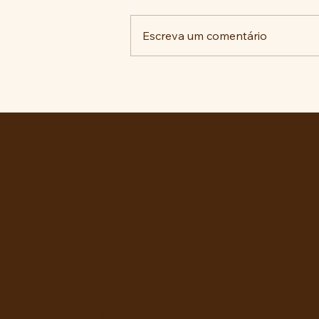
Escreva um comentário
COMUNIDADE DA VILA
SÃO PEDRO SE UNE PARA
REIVINDICAR MELHORIAS
NA EDUCAÇÃO.
ABC 
Entre no grupo oficial do ABC da Lu