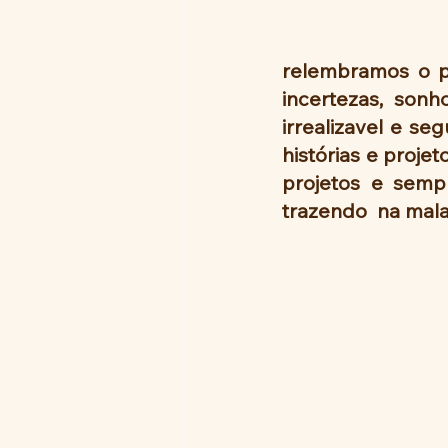
relembramos o p
incertezas, sonho
irrealizavel e se
histórias e proje
projetos e semp
trazendo  na mala