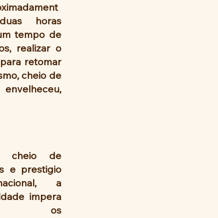
oximadament
uas horas  
 um tempo de 
, realizar o 
para retomar 
smo, cheio de 
envelheceu, 
, cheio de 
os e prestigio 
rnacional, a 
ldade impera 
 os 