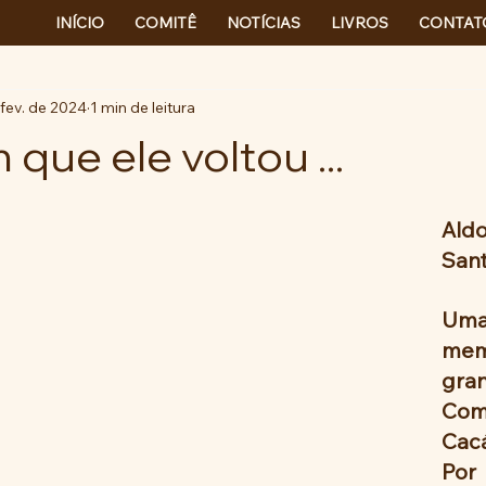
INÍCIO
COMITÊ
NOTÍCIAS
LIVROS
CONTAT
 fev. de 2024
1 min de leitura
que ele voltou ...
Al
San
Um
mem
gran
Com
Cacá
Por 