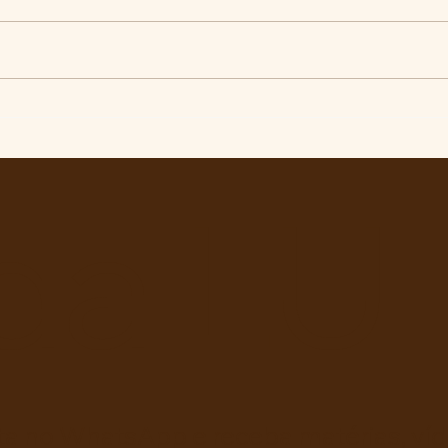
Pelo veto integral ao Projeto
Exce
de Lei nº 4.088/2023, em
Pres
defesa da política curricular
Luiz 
da Educação Básica
da LU
ta no WhatsApp e receba matérias, víde