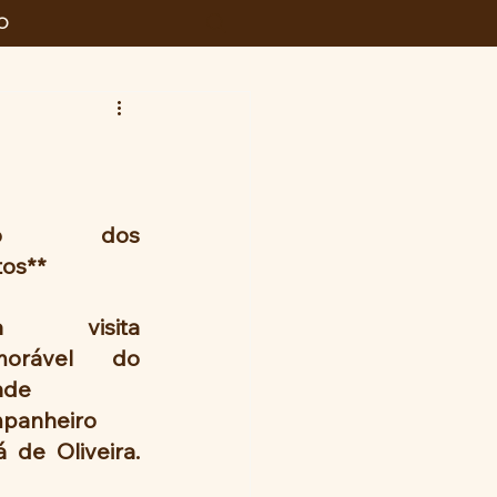
O
do dos 
tos**
a visita 
orável  do 
de 
panheiro 
 de Oliveira. 