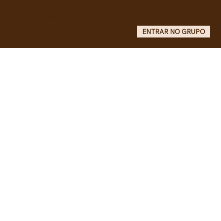
Maurício de Castro
Entre no grupo oficial do ABC da Luta no WhatsApp e receba matérias, vídeos, artigos, notas públicas,
campanhas e atualizações do site - Grupo informativo: apenas administradores publicam.
ENTRAR NO GRUPO