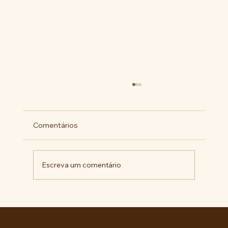
Comentários
Escreva um comentário
Comunidade da Vila São Pedro se
mobiliza por ampliação de vagas
noturnas e reforma de quadra na EE