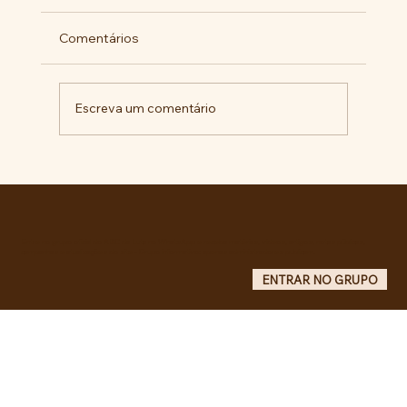
Comentários
Escreva um comentário
Pelo veto integral ao Projeto de Lei nº
4.088/2023, em defesa da política
curricular da Educação Básica
Entre no grupo oficial do ABC da Luta no WhatsApp e receba matérias, vídeos, artigos, notas públicas,
campanhas e atualizações do site - Grupo informativo: apenas administradores publicam.
ENTRAR NO GRUPO