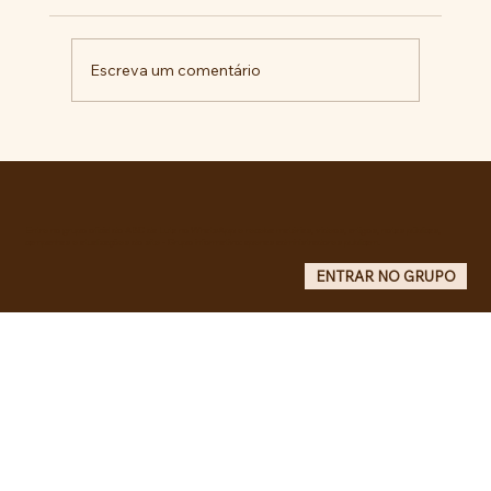
Escreva um comentário
Comunidade da Vila São Pedro se
mobiliza por ampliação de vagas
noturnas e reforma de quadra na EE
Maurício de Castro
Entre no grupo oficial do ABC da Luta no WhatsApp e receba matérias, vídeos, artigos, notas públicas,
campanhas e atualizações do site - Grupo informativo: apenas administradores publicam.
ENTRAR NO GRUPO