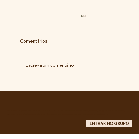
Comentários
Escreva um comentário
Comunidade da Vila São Pedro se
mobiliza por ampliação de vagas
noturnas e reforma de quadra na EE
Maurício de Castro
Entre no grupo oficial do ABC da Luta no WhatsApp e receba matérias, vídeos, artigos, notas públicas,
campanhas e atualizações do site - Grupo informativo: apenas administradores publicam.
ENTRAR NO GRUPO