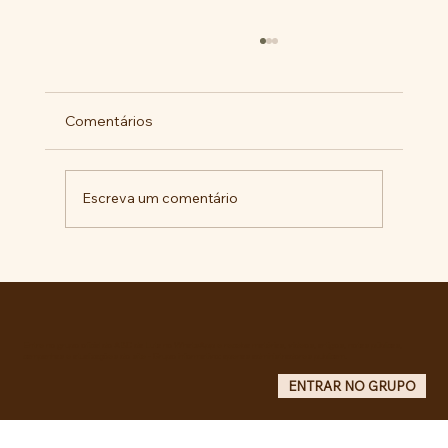
Comentários
Escreva um comentário
Pelo veto integral ao Projeto de Lei nº
4.088/2023, em defesa da política
curricular da Educação Básica
Entre no grupo oficial do ABC da Luta no WhatsApp e receba matérias, vídeos, artigos, notas públicas,
campanhas e atualizações do site - Grupo informativo: apenas administradores publicam.
ENTRAR NO GRUPO