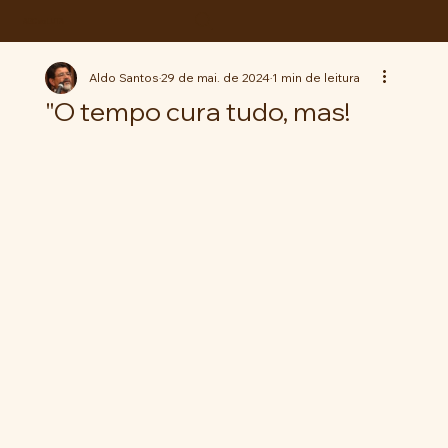
ABC da LUTA
Aldo Santos
29 de mai. de 2024
1 min de leitura
"O tempo cura tudo, mas!