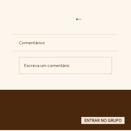
Comentários
Escreva um comentário
Militantes lançam campanha pela
liberdade de Maduro e Cilia Flores e
criam COMITÊ ANTI-IMPERIALISTA DO
GRANDE ABC.
Entre no grupo oficial do ABC da Luta no WhatsApp e receba matérias, vídeos, artigos, notas públicas,
campanhas e atualizações do site - Grupo informativo: apenas administradores publicam.
ENTRAR NO GRUPO