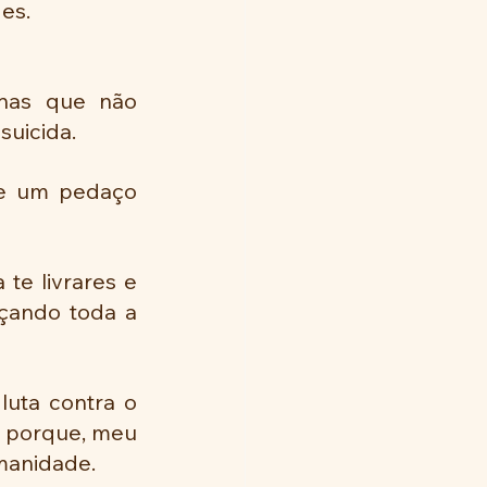
es.
nas que não 
suicida.
de um pedaço 
e livrares e 
çando toda a 
uta contra o 
- porque, meu 
umanidade.