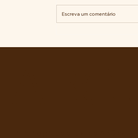
Escreva um comentário
RECONHECIMENTO DO
GOVERNO CUBANO...
ABC 
Entre no grupo oficial do ABC da Lu