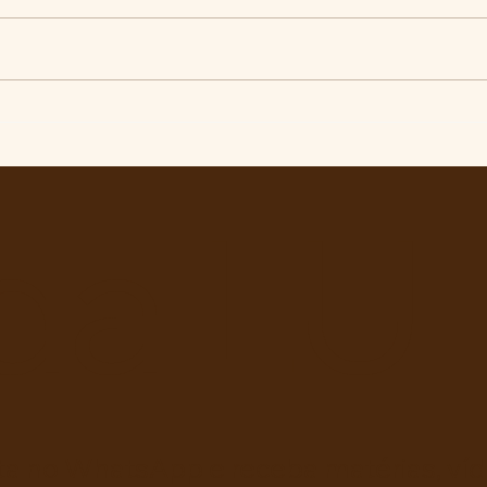
ENF
Militantes lançam
campanha pela liberdade
de Maduro e Cilia Flores e
criam COMITÊ ANTI-
da LU
IMPERIALISTA DO GRANDE
ABC.
ta no WhatsApp e receba matérias, víde