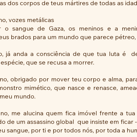
ras dos corpos de teus mártires de todas as idad
no, vozes metálicas
r o sangue de Gaza, os meninos e a meni
 teus brados para um mundo que parece pétreo, 
, já anda a consciência de que tua luta é  
espécie, que se recusa a morrer.
o, obrigado por mover teu corpo e alma, para t
monstro mimético, que nasce e renasce, amea
 meu mundo.
no, me alucina quem fica imóvel frente a tua l
ado de um assassino global  que insiste em ficar 
u sangue, por ti e por todos nós, por toda a h