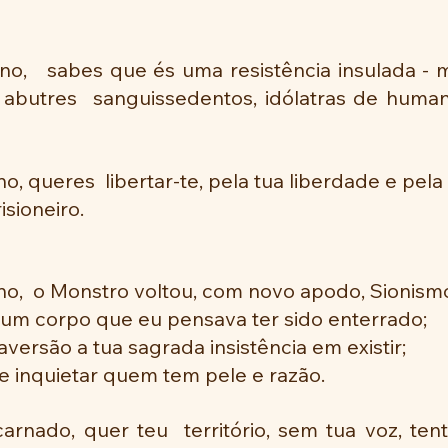
o,   sabes que és uma resistência insulada - m
 abutres  sanguissedentos, idólatras de humani
o, queres  libertar-te, pela tua liberdade e pela
isioneiro.
o,  o Monstro voltou, com novo apodo, Sionismo
um corpo que eu pensava ter sido enterrado;
aversão a tua sagrada insistência em existir;
e inquietar quem tem pele e razão.
arnado, quer teu  território, sem tua voz, te