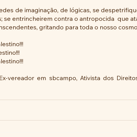
edes de imaginação, de lógicas, se despetrifiq
; se entrincheirem contra o antropocida  que ata
nscendentes, gritando para toda o nosso cosmo 
stino!!! 
tino!!!
estino!!!
Ex-vereador em sbcampo, Ativista dos Direit