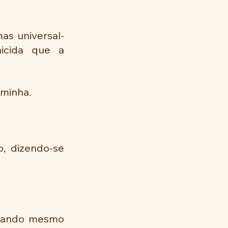
as universal- 
cida  que  a 
 minha.
,  dizendo-se 
ntando mesmo 