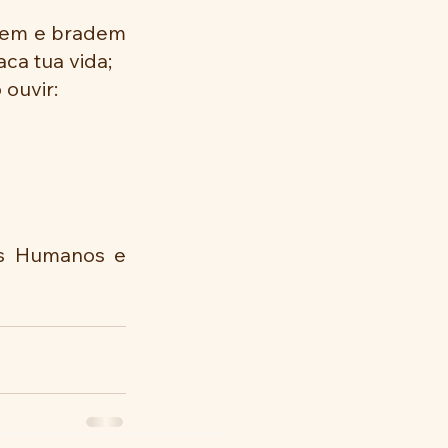
uem e bradem 
ca tua vida;
ouvir:
os Humanos e 