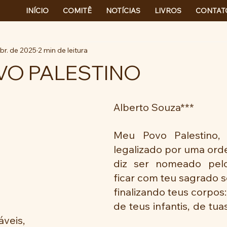
INÍCIO
COMITÊ
NOTÍCIAS
LIVROS
CONTAT
abr. de 2025
2 min de leitura
VO PALESTINO
Alberto Souza***
Meu Povo Palestino,
legalizado por uma or
diz ser nomeado pelo
ficar com teu sagrado s
finalizando teus corpos:
de teus infantis, de tua
áveis,