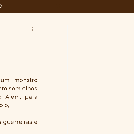
O
 um monstro 
dem sem olhos
 Além, para 
olo,
s guerreiras e 