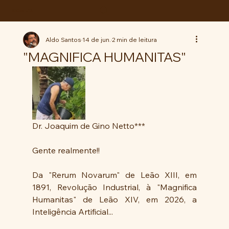
ABC da LUTA
Aldo Santos
14 de jun.
2 min de leitura
"MAGNIFICA HUMANITAS"
Dr. Joaquim de Gino Netto***
Gente realmente!!
Da "Rerum Novarum" de Leão XIII, em 
1891, Revolução Industrial, à "Magnifica 
Humanitas" de Leão XIV, em 2026, a 
Inteligência Artificial...