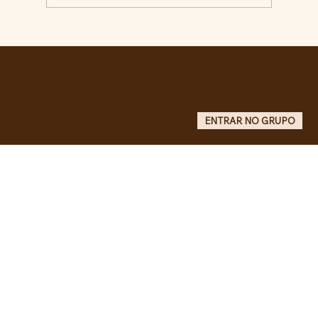
Militantes lançam campanha pela
liberdade de Maduro e Cilia Flores e
criam COMITÊ ANTI-IMPERIALISTA DO
GRANDE ABC.
Entre no grupo oficial do ABC da Luta no WhatsApp e receba matérias, vídeos, artigos, notas públicas,
campanhas e atualizações do site - Grupo informativo: apenas administradores publicam.
ENTRAR NO GRUPO