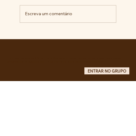
Escreva um comentário
Comunidade da Vila São Pedro se
mobiliza por ampliação de vagas
noturnas e reforma de quadra na EE
Maurício de Castro
Entre no grupo oficial do ABC da Luta no WhatsApp e receba matérias, vídeos, artigos, notas públicas,
campanhas e atualizações do site - Grupo informativo: apenas administradores publicam.
ENTRAR NO GRUPO