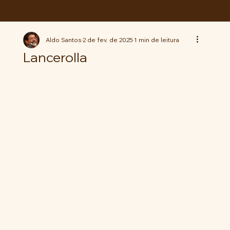
ABC da LUTA
Aldo Santos
2 de fev. de 2025
1 min de leitura
Lancerolla