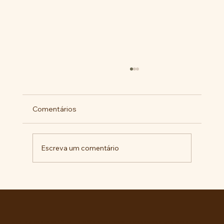
Comentários
Escreva um comentário
Pelo veto integral ao Projeto de Lei nº
4.088/2023, em defesa da política
curricular da Educação Básica
Entre no grupo oficial do ABC da Luta no WhatsApp e receba matérias, vídeos, artigos, notas públicas,