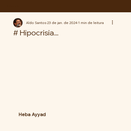
ABC da LUTA
Aldo Santos
23 de jan. de 2024
1 min de leitura
# Hipocrisia...
Heba Ayyad 