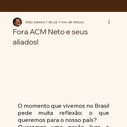
ABC da LUTA
Aldo Santos
1 de jul.
1 min de leitura
Fora ACM Neto e seus
aliados!
O momento que vivemos no Brasil 
pede muita reflexão: o que 
queremos para o nosso país?
Queremos uma nação livre e 