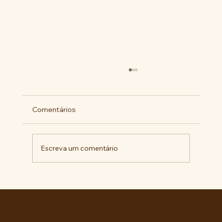
Comentários
Escreva um comentário
Militantes lançam campanha pela
liberdade de Maduro e Cilia Flores e
criam COMITÊ ANTI-IMPERIALISTA DO
GRANDE ABC.
Entre no grupo oficial do ABC da Luta no WhatsApp e receba matérias, vídeos, artigos, notas públicas,