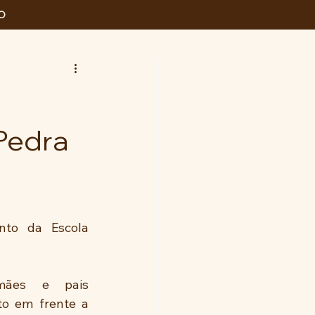
O
Pedra
to da Escola 
ães e pais  
o em frente a 