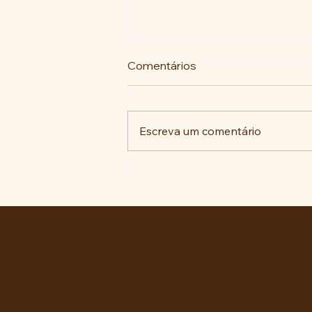
Comentários
Escreva um comentário
A luta histórica pela
memória no ABC Paulista: do
reparo antifascista às
decisões judiciais.
ABC 