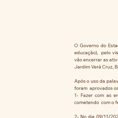
O Governo do Estad
educação),  pelo vi
vão encerrar as ati
Jardim Verá Cruz, B
Após o uso da palav
foram  aprovados o
1- Fazer com as en
cometendo  com o f
2- No dia 09/11/202