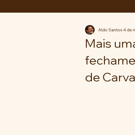
ABC da LUTA
Aldo Santos
4 de 
Mais uma
fechamen
de Carva