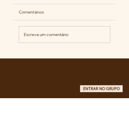
Comentários
Escreva um comentário
RECONHECIMENTO DO GOVERNO
CUBANO...
Entre no grupo oficial do ABC da Luta no WhatsApp e receba matérias, vídeos, artigos, notas públicas,
campanhas e atualizações do site - Grupo informativo: apenas administradores publicam.
ENTRAR NO GRUPO