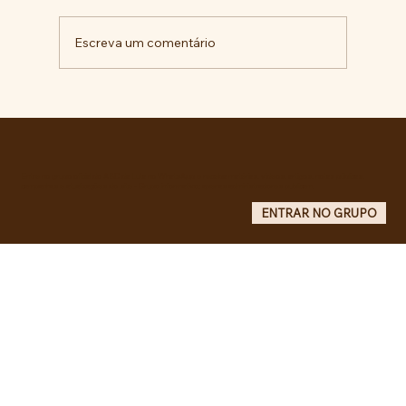
Escreva um comentário
Comunidade da Vila São Pedro se
mobiliza por ampliação de vagas
noturnas e reforma de quadra na EE
Maurício de Castro
Entre no grupo oficial do ABC da Luta no WhatsApp e receba matérias, vídeos, artigos, notas públicas,
campanhas e atualizações do site - Grupo informativo: apenas administradores publicam.
ENTRAR NO GRUPO