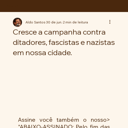
ABC da LUTA
Aldo Santos
30 de jun.
2 min de leitura
Cresce a campanha contra
ditadores, fascistas e nazistas
em nossa cidade.
Assine você também o nosso> 
"ABAIXO-ASSINADO: Pelo fim das 