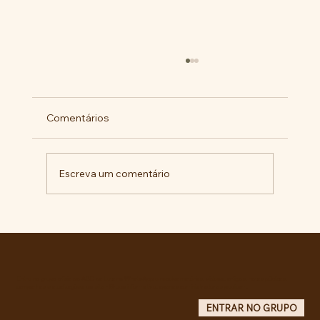
Comentários
Escreva um comentário
Comunidade da Vila São Pedro se
mobiliza por ampliação de vagas
noturnas e reforma de quadra na EE
Maurício de Castro
Entre no grupo oficial do ABC da Luta no WhatsApp e receba matérias, vídeos, artigos, notas públicas,
campanhas e atualizações do site - Grupo informativo: apenas administradores publicam.
ENTRAR NO GRUPO