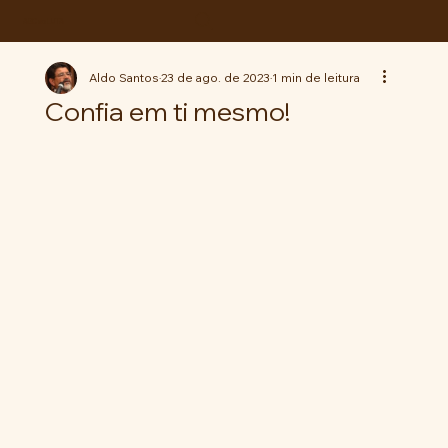
ABC da LUTA
Aldo Santos
23 de ago. de 2023
1 min de leitura
Confia em ti mesmo!