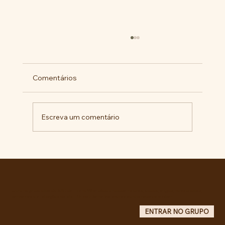
Comentários
Escreva um comentário
Pelo veto integral ao Projeto de Lei nº
4.088/2023, em defesa da política
curricular da Educação Básica
Entre no grupo oficial do ABC da Luta no WhatsApp e receba matérias, vídeos, artigos, notas públicas,
campanhas e atualizações do site - Grupo informativo: apenas administradores publicam.
ENTRAR NO GRUPO