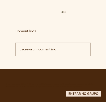
Comentários
Escreva um comentário
Pelo veto integral ao Projeto de Lei nº
4.088/2023, em defesa da política
curricular da Educação Básica
Entre no grupo oficial do ABC da Luta no WhatsApp e receba matérias, vídeos, artigos, notas públicas,
campanhas e atualizações do site - Grupo informativo: apenas administradores publicam.
ENTRAR NO GRUPO