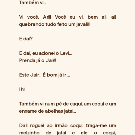
Também vi...
Vi você, Ari!! Você eu vi, bem ali, ali 
quebrando tudo feito um javali!!
E daí?
E daí, eu acionei o Levi...
Prenda já o Jair!! 
Este Jair... É bom já ir ...
Ih!!
Também vi num pé de caqui, um coqui e um 
enxame de abelhas jatai...
Dali roguei ao irmão coqui: traga-me um 
melzinho de jatai e ele, o coqui,  