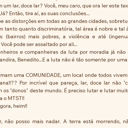
 um lar, doce lar? Você, meu caro, que ora ler este text
á? Então, tire aí, as suas conclusões...
 tanto quanto discriminatória, tal área é nobre e tal ár
s (bairros) mais pobres, a violência e até (ingenu
Você pode ser assaltado por ali...
andira, Benedito...E a luta não é tão somente por uma
a!!?? Por incrível que pareça, lar, doce lar não "ca
 os "donos" deste mundo. É preciso lutar e lutar muit
va o MTST!! 
 agora, heim!!
r, não posso mais nadar. A terra está morrendo, nã