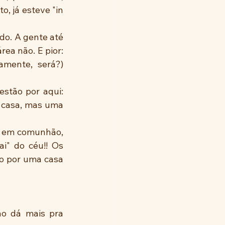
o, já esteve "in 
ea não. E pior: 
amente, será?) 
 casa, mas uma 
i" do céu!! Os 
o por uma casa 
o dá mais pra 