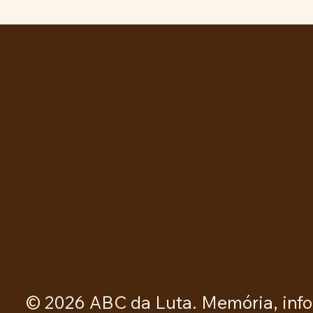
SÃO PEDRO SE UNE PARA
REIVINDICAR MELHORIAS
NA EDUCAÇÃO.
ABC 
Entre no grupo oficial do ABC da Lu
campanhas e atualizações do site -
© 2026 ABC da Luta. Memória, info