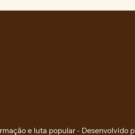
de Lei nº 4.088/2023, em
Pres
defesa da política curricular
Luiz 
da Educação Básica
da LU
ta no WhatsApp e receba matérias, víde
 Grupo informativo: apenas administra
rmação e luta popular -
Desenvolvido p