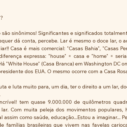
!?
equer dá conta, percebe. Lar é mesmo o doce lar, o ac
iliar!! Casa é mais comercial: "Casas Bahia", "Casas P
ferença expressa: "house" = casa e "home" = seria a
 Há "White House" (Casa Branca) em Washington DC onde
o presidente dos EUA. O mesmo ocorre com a Casa Ro
 
 
 lar. Com muita peleja dos movimentos populares, h
nal assim como saúde, educação...Estou a imaginar... P
 famílias brasileiras que vivem nas favelas cariocas