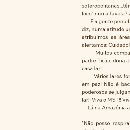
soteropolitanas...têm
loco" numa favela? J
       E a gente percebe as distorções em todas as grandes cidades, sobretudo. A gente até 
diz, numa atitude um
atribuímos as área
alertamos: Cuidado! 
       Muitos companheiros e companheiras da luta por moradia já não estão por aqui: 
padre Ticão, dona J
casa lar! 
        Vários lares formam uma COMUNIDADE, um local onde todos vivem em comunhão, 
em paz! Não é bacan
poderosos se julgam
lar!! Viva o MST!! Vi
     Lá na Amazônia
"Não posso respira