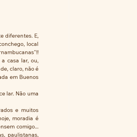
onchego, local 
ernambucanas"!! 
 casa lar, ou, 
, claro, não é 
sada em Buenos 
oje, moradia é 
ensem comigo... 
, paulistanas, 