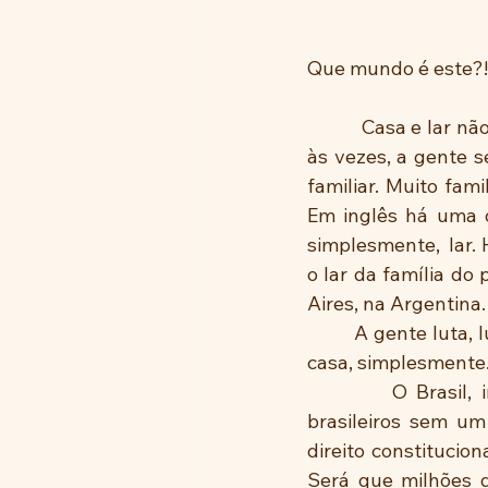
Que mundo é este?
          Casa e lar não são sinônimos! Significantes e significados totalmente diferentes. E, 
às vezes, a gente s
familiar. Muito fam
Em inglês há uma di
simplesmente,  lar.
o lar da família d
Aires, na Argentina.
         A gente luta, luta e luta muito para, um dia, ter o direito a um lar, doce lar. Não uma 
casa, simplesmente.
         O Brasil, incrível! tem quase 9.000.000 de quilômetros quadrados e muitos 
brasileiros sem um
direito constitucio
Será que milhões de