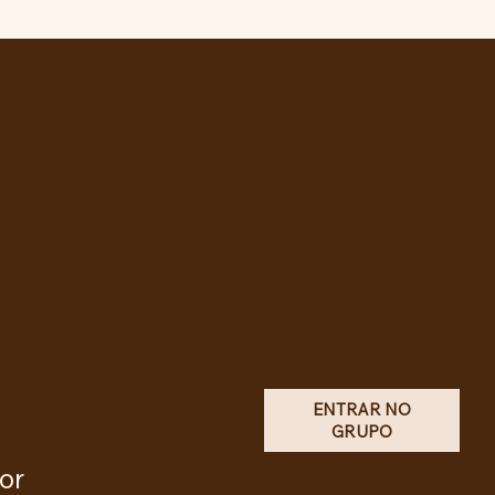
idente da República,
Inácio Lula da Silva
TA
os, artigos, notas públicas,
dores publicam.
ENTRAR NO
GRUPO
or