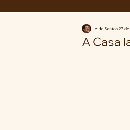
ABC da LUTA
Aldo Santos
27 de 
A Casa la