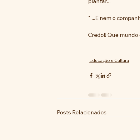
plantar..."
" ...E nem o companh
Credo!! Que mundo 
Educação e Cultura
Posts Relacionados