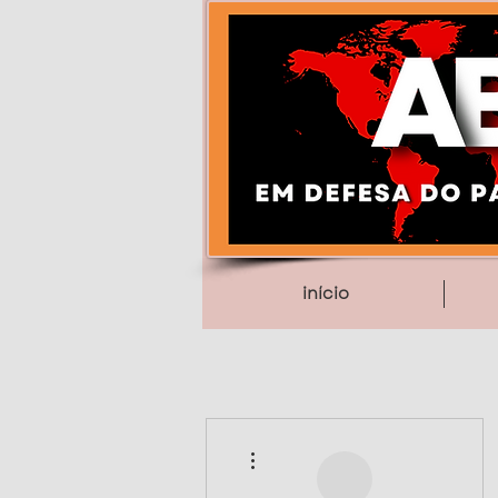
início
Mais ações