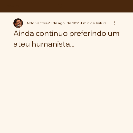
ABC da LUTA
Aldo Santos
23 de ago. de 2021
1 min de leitura
Ainda continuo preferindo um
ateu humanista...