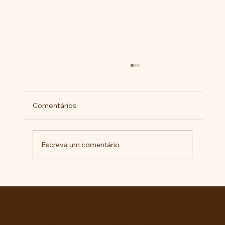
Comentários
Escreva um comentário
Pelo veto integral ao Projeto de Lei nº
4.088/2023, em defesa da política
curricular da Educação Básica
Entre no grupo oficial do ABC da Luta no WhatsApp e receba matérias, vídeos, artigos, notas públicas,
campanhas e atualizações do site - Grupo informativo: apenas administradores publicam.