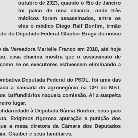
outubro de 2023, quando o Rio de Janeiro 
foi palco de uma chacina, onde três 
médicos foram assassinados, entre os 
eles o médico Diego Ralf Bonfim, irmão 
do do Deputado Federal Glauber Braga do nosso 
o da Vereadora Marielle Franco em 2018, até hoje 
o, essa chacina mostra que o assassinato de 
 como se os executores estivessem eliminando a 
ombativa Deputada Federal do PSOL, foi uma das 
cada a bancada do agronegócio na CPI do MST, 
s latifundiários naquela comissão. Aí a suspeita 
eiro lugar.
olidariedade à Deputada Sâmia Bonfim, seus pais 
uta. Exigimos rigorosa apuração e punição dos 
que a mesa diretora da Câmara dos Deputados 
a, Glauber e seus familiares. 