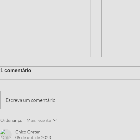
1 comentário
Escreva um comentário
POPULAÇÃO AVANÇA DA
A luta histó
Ordenar por:
Mais recente
DEFINIÇÃO DOS NOMES,
memória no
DE ACORDO COM A
do reparo a
Chico Greter
05 de out. de 2023
SENTENÇA JUDICIAL.
decisões ju