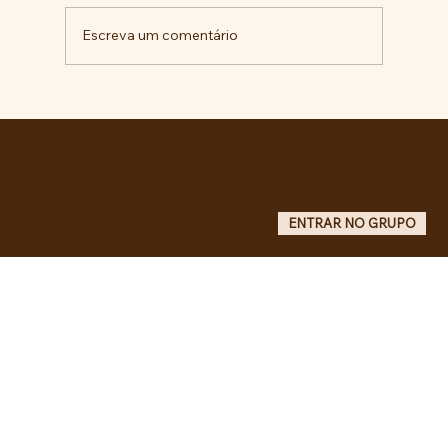
Escreva um comentário
RECONHECIMENTO DO GOVERNO
CUBANO...
Entre no grupo oficial do ABC da Luta no WhatsApp e receba matérias, vídeos, artigos, notas públicas,
campanhas e atualizações do site - Grupo informativo: apenas administradores publicam.
ENTRAR NO GRUPO