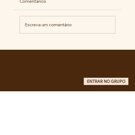
Comentários
Escreva um comentário
Militantes lançam campanha pela
liberdade de Maduro e Cilia Flores e
criam COMITÊ ANTI-IMPERIALISTA DO
GRANDE ABC.
Entre no grupo oficial do ABC da Luta no WhatsApp e receba matérias, vídeos, artigos, notas públicas,
campanhas e atualizações do site - Grupo informativo: apenas administradores publicam.
ENTRAR NO GRUPO