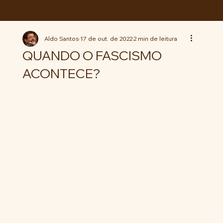
ABC da LUTA
Aldo Santos
17 de out. de 2022
2 min de leitura
QUANDO O FASCISMO
ACONTECE?