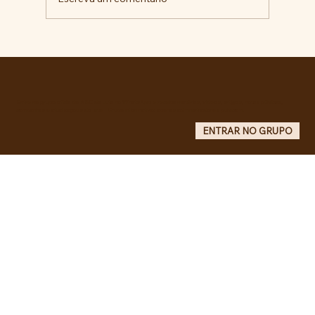
RECONHECIMENTO DO GOVERNO
CUBANO...
Entre no grupo oficial do ABC da Luta no WhatsApp e receba matérias, vídeos, artigos, notas públicas,
campanhas e atualizações do site - Grupo informativo: apenas administradores publicam.
ENTRAR NO GRUPO