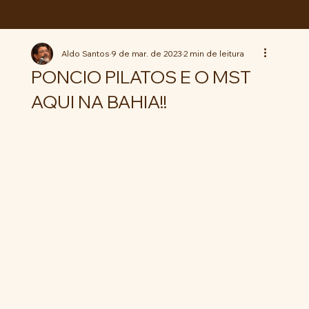
ABC da LUTA
Aldo Santos
9 de mar. de 2023
2 min de leitura
PONCIO PILATOS E O MST
AQUI NA BAHIA!!