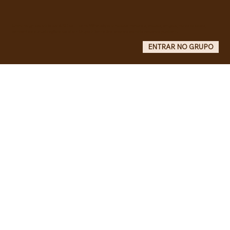
liberdade de Maduro e Cilia Flores e
criam COMITÊ ANTI-IMPERIALISTA DO
GRANDE ABC.
Entre no grupo oficial do ABC da Luta no WhatsApp e receba matérias, vídeos, artigos, notas públicas,
campanhas e atualizações do site - Grupo informativo: apenas administradores publicam.
ENTRAR NO GRUPO