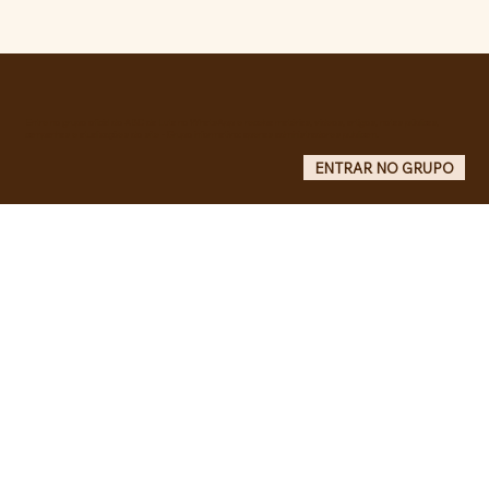
Militantes lançam campanha pela
liberdade de Maduro e Cilia Flores e
criam COMITÊ ANTI-IMPERIALISTA DO
GRANDE ABC.
Entre no grupo oficial do ABC da Luta no WhatsApp e receba matérias, vídeos, artigos, notas públicas,
campanhas e atualizações do site - Grupo informativo: apenas administradores publicam.
ENTRAR NO GRUPO