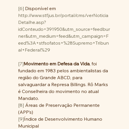
[6]
 Disponível em 
http://www.stf.jus.br/portal/cms/verNoticia
Detalhe.asp?
idConteudo=391950&utm_source=feedbur
ner&utm_medium=feed&utm_campaign=F
eed%3A+stfsofatos+%28Supremo+Tribun
al+Federal%29
[7]
Movimento em Defesa da Vida
, foi 
fundado em 1983 pelos ambientalistas da 
região do Grande ABCD, para 
salvaguardar a Represa Billings. Rô Marks 
é Conselheira do movimento no atual 
Mandato. 
[8]
 Áreas de Preservação Permanente 
(APP’s)
[9]
Índice de Desenvolvimento Humano 
Municipal