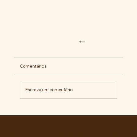
Comentários
Escreva um comentário
RECONHECIMENTO DO GOVERNO
CUBANO...
Entre no grupo oficial do ABC da Luta no WhatsApp e receba matérias, vídeos, artigos, notas públicas,