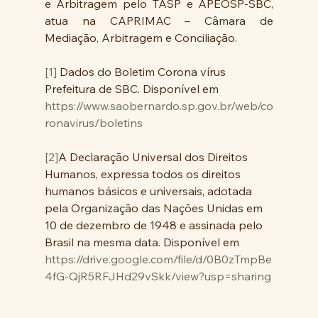
e Arbitragem pelo TASP e APEOSP-SBC, 
atua na CAPRIMAC – Câmara de 
Mediação, Arbitragem e Conciliação.  
[1]
 Dados do Boletim Corona vírus 
Prefeitura de SBC. Disponível em 
https://www.saobernardo.sp.gov.br/web/co
ronavirus/boletins
[2]
A Declaração Universal dos Direitos 
Humanos, expressa todos os direitos 
humanos básicos e universais, adotada 
pela Organização das Nações Unidas em 
10 de dezembro de 1948 e assinada pelo 
Brasil na mesma data. Disponível em 
https://drive.google.com/file/d/0B0zTmpBe
4fG-QjR5RFJHd29vSkk/view?usp=sharing