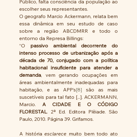
Público, falta consciência da população ao 
escolher seus representantes.
O geografo Marcio Ackermann, relata bem 
essa dinâmica em seu estudo de caso 
sobre a região ABCDMRR e todo o 
entorno da Represa Billings: 
“O 
passivo ambiental decorrente do 
intenso processo de urbanização após a 
década de 70, conjugado com a política 
habitacional insuficiente para atender a 
demanda
, vem gerando ocupações em 
áreas ambientalmente inadequadas para 
habitação, e as APP’s
[8]
 são as mais 
suscetíveis para tal fato [...]. ACKERMANN, 
Marcio. 
A CIDADE E O CÓDIGO 
FLORESTAL
. 2ª Ed. Editora Plêiade. São 
Paulo, 2010. Página 39. Grifamos.
A história 
esclarece
 muito bem todo ato 