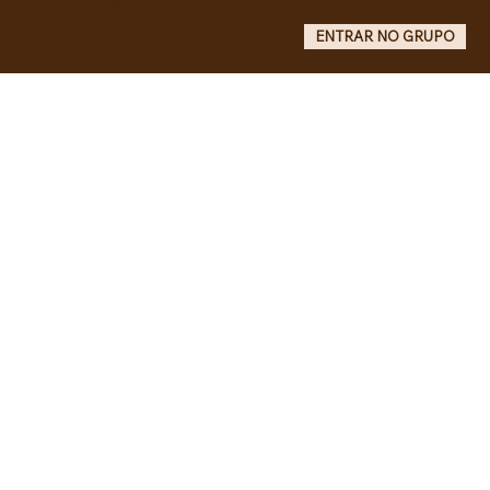
campanhas e atualizações do site - Grupo informativo: apenas administradores publicam.
ENTRAR NO GRUPO