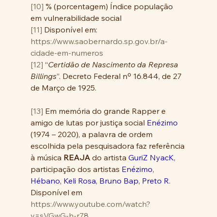
[10]
 % (porcentagem) Índice população 
em vulnerabilidade social
[11]
 Disponível em: 
https://www.saobernardo.sp.gov.br/a-
cidade-em-numeros
[12]
 “
Certidão de Nascimento da Represa 
Billings
”. Decreto Federal nº 16.844, de 27 
de Março de 1925.
[13]
 Em memória do grande Rapper e 
amigo de lutas por justiça social 
Enézimo
(1974 – 2020), a palavra de ordem 
escolhida pela pesquisadora faz referência 
à música 
REAJA
 do artista 
GuriZ NyacK
, 
participação dos artistas 
Enézimo
, 
Hébano
, 
Keli Rosa
, 
Bruno Bap
, 
Preto R
. 
Disponível em 
https://www.youtube.com/watch?
v=sVGwG-h-r78