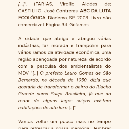
[...]
”. (FARIAS, Virgílio Alcides de; 
CASTILHO, José Contreras. 
ABC DA LUTA 
ECOLÓGICA
. Diadema, SP. 2003. Livro não 
comerciável. Página 34. Grifamos.
A cidade que abriga e abrigou várias 
indústrias, faz morada e trampolim para 
vários ramos da atividade econômica, uma 
região abençoada por natureza, de acordo 
com a pesquisa dos ambientalistas do 
MDV “[...] 
O prefeito Lauro Gomes de São 
Bernardo, na década de 1950, dizia que 
gostaria de transformar o bairro do Riacho 
Grande numa Suíça Brasileira, já que ao 
redor de alguns lagos suíços existem 
habitações de alto luxo
 [...]”. 
Vamos voltar um pouco mais no tempo 
para refrescar a nossa memória,  lembrar 