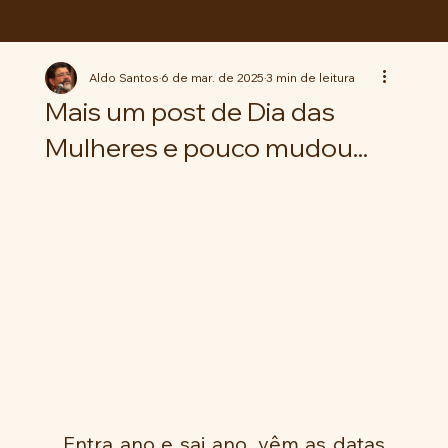
ABC da LUTA
Aldo Santos
6 de mar. de 2025
3 min de leitura
Mais um post de Dia das
Mulheres e pouco mudou...
Entra ano e sai ano, vêm as datas 