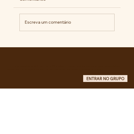
Escreva um comentário
BARBÁRIE INSTITUCIONAL NA +
IMPORTANTE CIDADE DA AMÉRICA
LATINA
Entre no grupo oficial do ABC da Luta no WhatsApp e receba matérias, vídeos, artigos, notas públicas,
campanhas e atualizações do site - Grupo informativo: apenas administradores publicam.
ENTRAR NO GRUPO