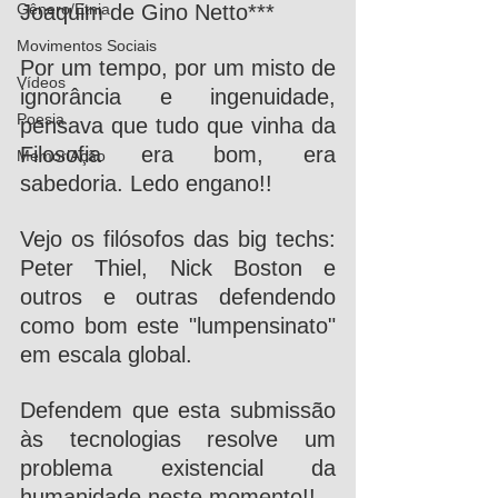
Joaquim de Gino Netto***
Gênero/Etnia
Movimentos Sociais
Por um tempo, por um misto de 
Vídeos
ignorância e ingenuidade, 
Poesia
pensava que tudo que vinha da 
Filosofia era bom, era 
MemoriAção
sabedoria. Ledo engano!!
Vejo os filósofos das big techs:  
Peter Thiel, Nick Boston e 
outros e outras defendendo 
como bom este "lumpensinato" 
em escala global. 
Defendem que esta submissão 
às tecnologias resolve um 
problema existencial da 
humanidade neste momento!!