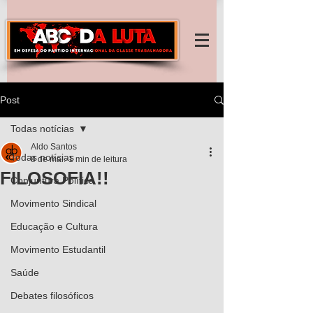
Post
Todas notícias
Aldo Santos
Todas notícias
8 de mai.
1 min de leitura
FILOSOFIA!!
Conjuntura Política
Movimento Sindical
Educação e Cultura
Movimento Estudantil
Saúde
Debates filosóficos