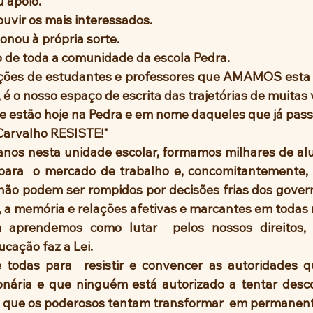
 apoio. 
ouvir os mais interessados.
nou à própria sorte.
 de toda a comunidade da escola Pedra.
ões de estudantes e professores que AMAMOS esta e
é o nosso espaço de escrita das trajetórias de muitas v
 Carvalho RESISTE!"
 anos nesta unidade escolar, formamos milhares de alu
 para  o mercado de trabalho e, concomitantemente,
 não podem ser rompidos por decisões frias dos gover
a, a memória e relações afetivas e marcantes em todas 
aprendemos como lutar  pelos nossos direitos, 
ducação faz a Lei.
todas para  resistir e convencer as autoridades q
nária e que ninguém está autorizado a tentar desco
 que os poderosos tentam transformar  em permanent