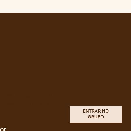
idente da República,
Inácio Lula da Silva
TA
os, artigos, notas públicas,
dores publicam.
ENTRAR NO
GRUPO
or