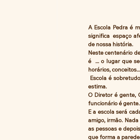
A Escola Pedra é m
significa  espaço a
de nossa história.
Neste centenário de
é  ... o lugar que 
horários, conceitos..
 Escola é sobretudo, gente Gente que trabalha, que estuda Que alegra, se conhece, se 
estima. 
O Diretor é gente, 
funcionário é gente.
E a escola será ca
amigo, irmão. Nada 
as pessoas e depois
que forma a parede, 