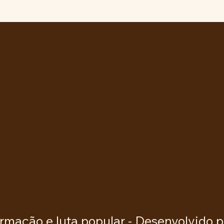
de Lei nº 4.088/2023, em
Pres
defesa da política curricular
Luiz 
da Educação Básica
da LU
ta no WhatsApp e receba matérias, víde
 Grupo informativo: apenas administra
rmação e luta popular -
Desenvolvido p