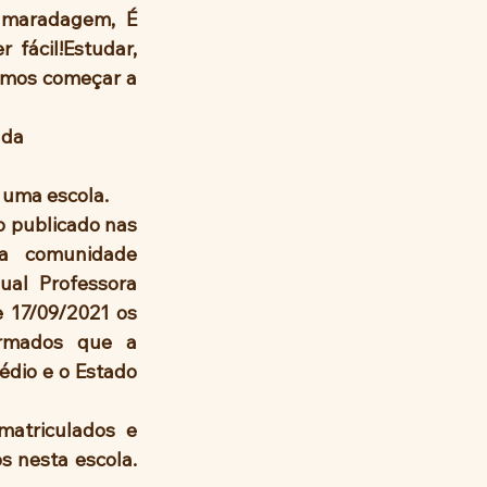
amaradagem, É 
fácil!Estudar, 
demos começar a 
da 
e uma escola.
 publicado nas 
 a comunidade 
ual Professora 
 17/09/2021 os 
ormados que a 
édio e o Estado 
atriculados e 
 nesta escola. 