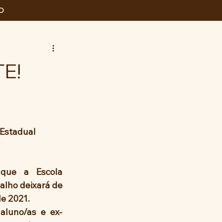
O
TE!
 Estadual 
que a Escola 
alho deixará de 
 de 2021.
 aluno/as e ex-