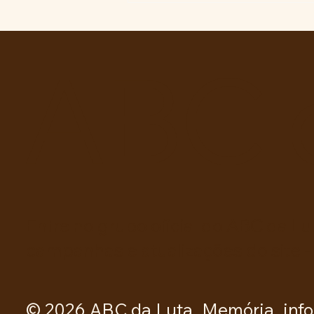
SÃO PEDRO SE UNE PARA
REIVINDICAR MELHORIAS
NA EDUCAÇÃO.
ABC 
Entre no grupo oficial do ABC da Lu
campanhas e atualizações do site -
© 2026 ABC da Luta. Memória, info