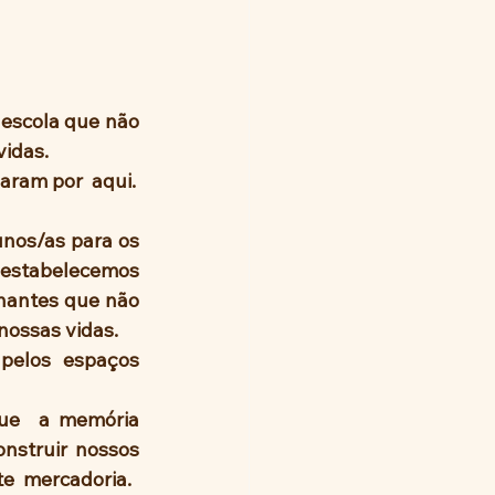
scola que não 
idas. 
Lutaremos pelos que estão hoje na Pedra e em nome daqueles que já passaram por  aqui. 
nos/as para os 
 estabelecemos 
nantes que não 
nossas vidas.
pelos espaços 
ue  a memória 
nstruir nossos 
e  mercadoria.