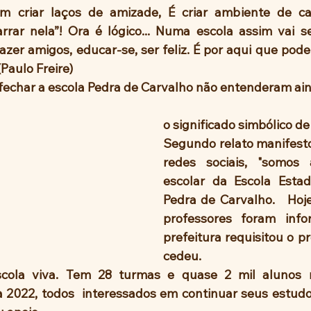
ém criar laços de amizade, É criar ambiente de c
rrar nela”! Ora é lógico... Numa escola assim vai ser 
 Fazer amigos, educar-se, ser feliz. É por aqui que po
Paulo Freire)
echar a escola Pedra de Carvalho não entenderam ain
o significado simbólico d
Segundo relato manifesto
redes sociais, "somos
escolar da Escola Estad
Pedra de Carvalho.   Hoje
professores foram inf
prefeitura requisitou o pr
cedeu. 
ola viva. Tem 28 turmas e quase 2 mil alunos m
 2022, todos  interessados em continuar seus estudos