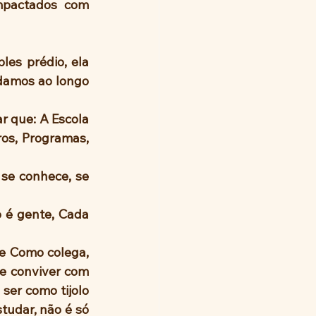
mpactados com 
es prédio, ela 
damos ao longo 
 que: A Escola 
ros, Programas, 
 é gente, Cada 
 Como colega, 
e conviver com 
er como tijolo 
tudar, não é só 