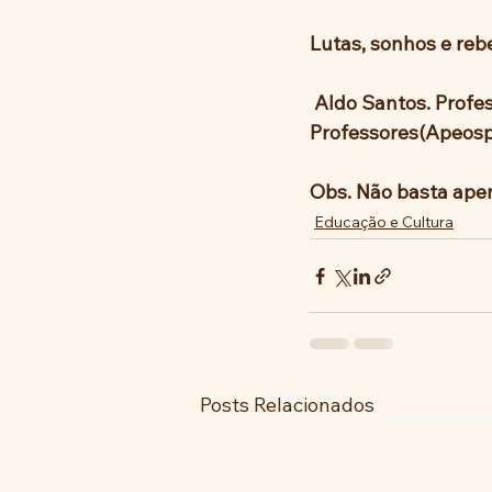
Lutas, sonhos e reb
 Aldo Santos. Professor  de filosofia no Cursinho Passo a Frente e diretor do Sindicato dos 
Professores(Apeosp
Obs. Não basta apena
Educação e Cultura
Posts Relacionados