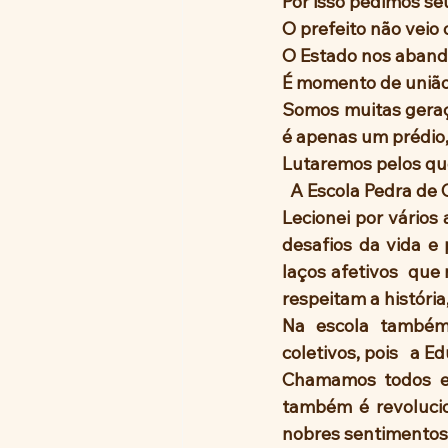
Por isso pedimos seu
O prefeito não veio 
O Estado nos abando
É momento de união
Somos muitas geraç
é apenas um prédio, 
  A Escola Pedra de
Lecionei por vários
desafios da vida e
laços afetivos  que
respeitam a históri
Na escola também 
coletivos, pois   a E
Chamamos todos e 
também é revolucio
nobres sentimentos