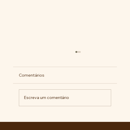
Comentários
Escreva um comentário
Pelo veto integral ao Projeto de Lei nº
4.088/2023, em defesa da política