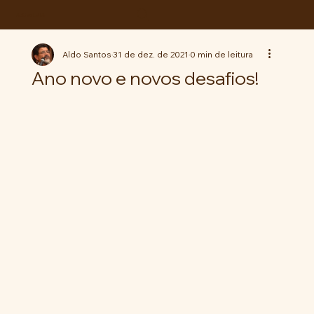
ABC da LUTA
Aldo Santos
31 de dez. de 2021
0 min de leitura
Ano novo e novos desafios!