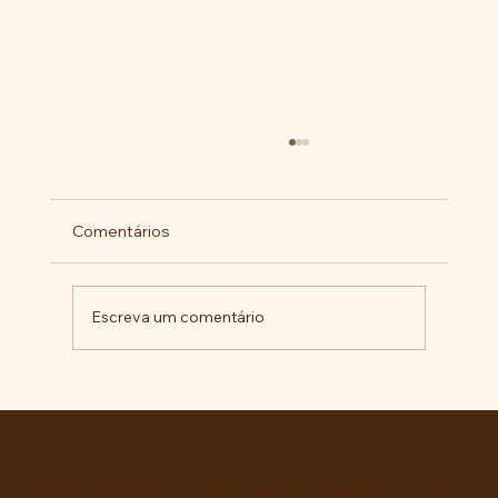
Comentários
Escreva um comentário
RECONHECIMENTO DO GOVERNO
CUBANO...
Entre no grupo oficial do ABC da Luta no WhatsApp e receba matérias, vídeos, artigos, notas públicas,
campanhas e atualizações do site - Grupo informativo: apenas administradores publicam.