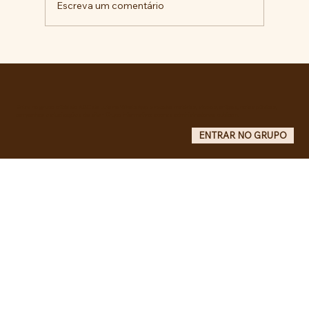
Escreva um comentário
RECONHECIMENTO DO GOVERNO
CUBANO...
Entre no grupo oficial do ABC da Luta no WhatsApp e receba matérias, vídeos, artigos, notas públicas,
campanhas e atualizações do site - Grupo informativo: apenas administradores publicam.
ENTRAR NO GRUPO