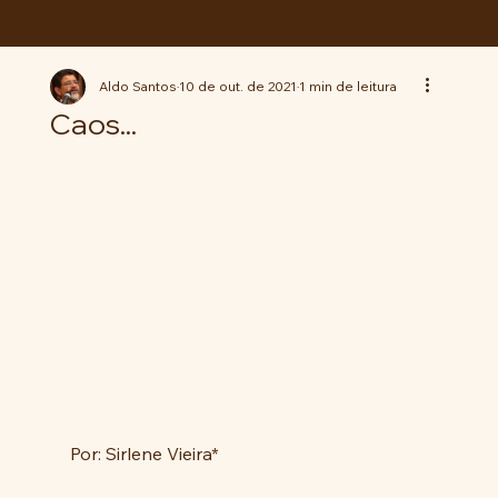
ABC da LUTA
Aldo Santos
10 de out. de 2021
1 min de leitura
Caos...
Por: Sirlene Vieira*