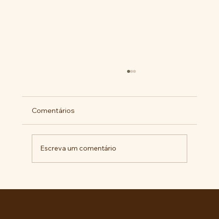
Comentários
Escreva um comentário
BARBÁRIE INSTITUCIONAL NA +
IMPORTANTE CIDADE DA AMÉRICA
LATINA