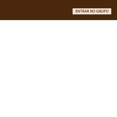
Entre no grupo oficial do ABC da Luta no WhatsApp e receba matérias, vídeos, artigos, notas públicas,
campanhas e atualizações do site - Grupo informativo: apenas administradores publicam.
ENTRAR NO GRUPO