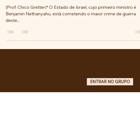
(Prof. Chico Gretter)* O Estado de Israel, cujo primeiro ministro é
Benjamin Nethanyahu, está cometendo o maior crime de guerra
deste...
Entre no grupo oficial do ABC da Luta no WhatsApp e receba matérias, vídeos, artigos, notas públicas,
campanhas e atualizações do site - Grupo informativo: apenas administradores publicam.
ENTRAR NO GRUPO