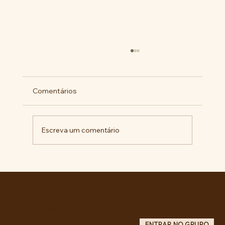
Comentários
Escreva um comentário
RECONHECIMENTO DO GOVERNO
CUBANO...
Entre no grupo oficial do ABC da Luta no WhatsApp e receba matérias, vídeos, artigos, notas públicas,
campanhas e atualizações do site - Grupo informativo: apenas administradores publicam.
ENTRAR NO GRUPO