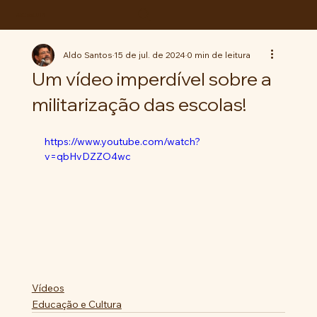
ABC da LUTA
Aldo Santos
15 de jul. de 2024
0 min de leitura
Um vídeo imperdível sobre a
militarização das escolas!
https://www.youtube.com/watch?
v=qbHvDZZO4wc
Vídeos
Educação e Cultura