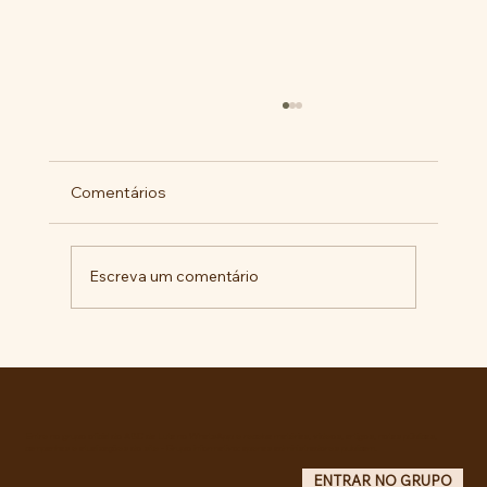
Comentários
Escreva um comentário
Pelo veto integral ao Projeto de Lei nº
4.088/2023, em defesa da política
curricular da Educação Básica
Entre no grupo oficial do ABC da Luta no WhatsApp e receba matérias, vídeos, artigos, notas públicas,
campanhas e atualizações do site - Grupo informativo: apenas administradores publicam.
ENTRAR NO GRUPO